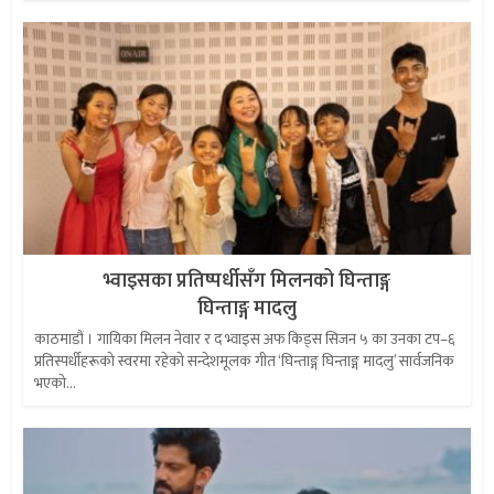
भ्वाइसका प्रतिष्पर्धीसँग मिलनको घिन्ताङ्ग
घिन्ताङ्ग मादलु
काठमाडौं । गायिका मिलन नेवार र द भ्वाइस अफ किड्स सिजन ५ का उनका टप–६
प्रतिस्पर्धीहरूको स्वरमा रहेको सन्देशमूलक गीत ‘घिन्ताङ्ग घिन्ताङ्ग मादलु’ सार्वजनिक
भएको...