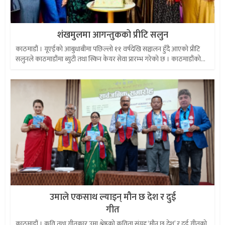
शंखमुलमा आगन्तुकको प्रीटि सलुन
काठमाडौं । यूएईको आबुधाबीमा पछिल्लो ११ वर्षदेखि सञ्चालन हुँदै आएको प्रीटि
सलुनले काठमाडौंमा ब्युटी तथा स्किन केयर सेवा प्रारम्भ गरेको छ । काठमाडौंको...
उमाले एकसाथ ल्याइन् मौन छ देश र दुई
गीत
काठमाडौं । कवि तथा गीतकार उमा श्रेष्ठको कविता संग्रह ‘मौन छ देश’ र दुई गीतको