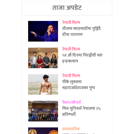
ताजा अपडेट
नेपाली फिल्म
तीजमा काठमाडौंमा गुञ्जिँदै
दीपा नारायण
नेपाली फिल्म
५१ औं दिनमा चिरञ्जीवी भवः
इन्डक्ल्याप
नेपाली फिल्म
पीके लुक्समा
महाराजधिराजका पुष्प
फेशन/सौन्दर्य
मिस युनिभर्स नेपालमा २५
प्रतिष्पर्धी
समसामयिक