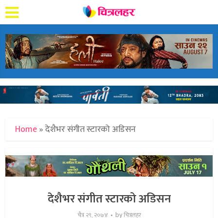
Home
»
देशैभर संगीत स्टारको अडिसन
देशैभर संगीत स्टारको अडिसन
by
चैत्र २९, २०७४
चित्रलहर