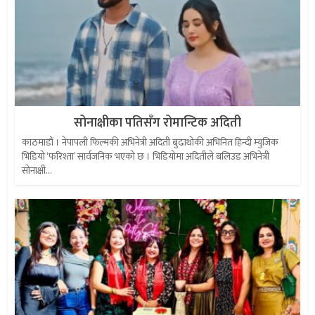
सोनाक्षीका पतिसँग रोमान्टिक अदिती
काठमाडौं । नेपापली फिल्मकी अभिनेत्री अदिती बुढाथोकी अभिनित हिन्दी म्युजिक
भिडियो ‘फरिश्ता’ सार्वजनिक भएको छ । भिडियोमा अदितीले बलिउड अभिनेत्री
सोनाक्षी...