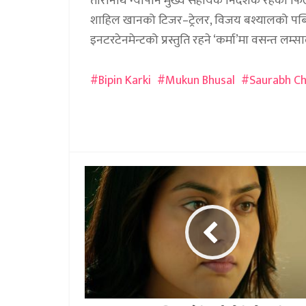
तारानाथ न्यौपाने मुख्य सहायक निर्देशक रहेको फिल
शाहिल खानको टिजर–ट्रेलर, विजय बश्यालको पब्लिस
इनटरटेनमेन्टको प्रस्तुति रहने ‘कर्मा’मा वसन्त लम
Bipin Karki
Mukun Bhusal
Saurabh C