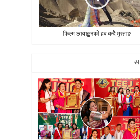
फिल्म छायाङ्कनकोे हब बन्दै मुस्ताङ
सम