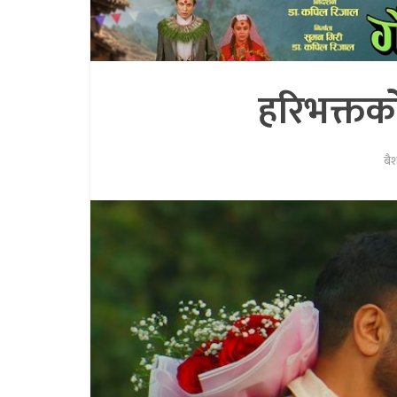
हरिभक्तको
बै