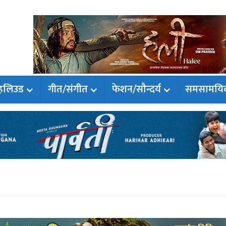
हलिउड
गीत/संगीत
फेशन/सौन्दर्य
समसामयि