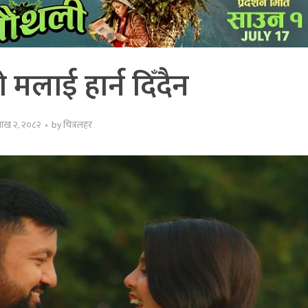
 मलाई हार्न दिँदैन
शाख २, २०८२
by
चित्रलहर