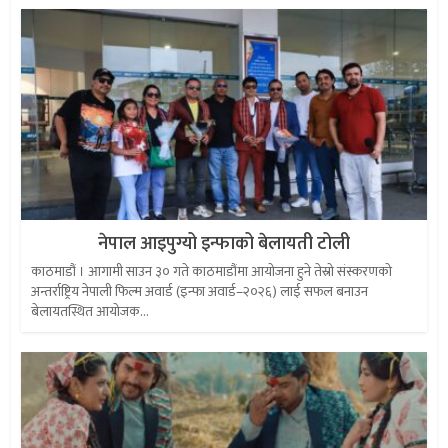
नेपाल आइपुग्यो इन्फाको बेलायती टोली
काठमाडौं । आगामी साउन ३० गते काठमाडौंमा आयोजना हुने तेस्रो संस्करणको
अन्तर्राष्ट्रिय नेपाली फिल्म अवार्ड (इन्फा अवार्ड–२०२६) लाई सफल बनाउन
बेलायतस्थित आयोजक...