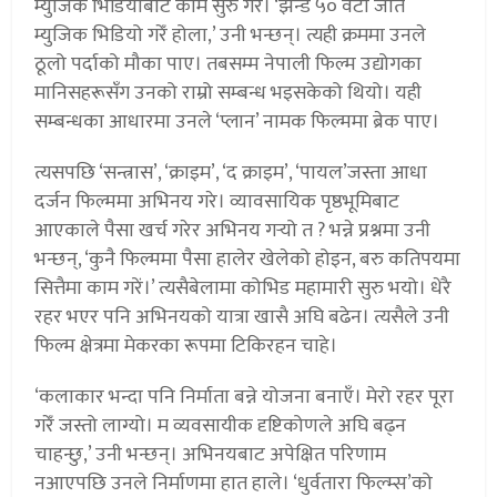
म्युजिक भिडियोबाट काम सुरु गरे। ‘झन्डै ५० वटा जति
म्युजिक भिडियो गरेँ होला,’ उनी भन्छन्। त्यही क्रममा उनले
ठूलो पर्दाको मौका पाए। तबसम्म नेपाली फिल्म उद्योगका
मानिसहरूसँग उनको राम्रो सम्बन्ध भइसकेको थियो। यही
सम्बन्धका आधारमा उनले ‘प्लान’ नामक फिल्ममा ब्रेक पाए।
त्यसपछि ‘सन्त्रास’, ‘क्राइम’, ‘द क्राइम’, ‘पायल’जस्ता आधा
दर्जन फिल्ममा अभिनय गरे। व्यावसायिक पृष्ठभूमिबाट
आएकाले पैसा खर्च गरेर अभिनय गर्‍यो त ? भन्ने प्रश्नमा उनी
भन्छन्, ‘कुनै फिल्ममा पैसा हालेर खेलेको होइन, बरु कतिपयमा
सित्तैमा काम गरें।’ त्यसैबेलामा कोभिड महामारी सुरु भयो। धेरै
रहर भएर पनि अभिनयको यात्रा खासै अघि बढेन। त्यसैले उनी
फिल्म क्षेत्रमा मेकरका रूपमा टिकिरहन चाहे।
‘कलाकार भन्दा पनि निर्माता बन्ने योजना बनाएँ। मेरो रहर पूरा
गरेँ जस्तो लाग्यो। म व्यवसायीक दृष्टिकोणले अघि बढ्न
चाहन्छु,’ उनी भन्छन्। अभिनयबाट अपेक्षित परिणाम
नआएपछि उनले निर्माणमा हात हाले। ‘धुर्वतारा फिल्म्स’को