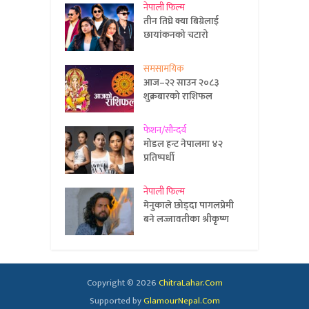
नेपाली फिल्म
तीन तिघ्रे क्या बिग्रेलाई
छायांकनको चटारो
समसामयिक
आज–२२ साउन २०८३
शुक्रबारको राशिफल
फेशन/सौन्दर्य
मोडल हन्ट नेपालमा ४२
प्रतिष्पर्धी
नेपाली फिल्म
मेनुकाले छोड्दा पागलप्रेमी
बने लज्जावतीका श्रीकृष्ण
Copyright © 2026
ChitraLahar.Com
Supported by
GlamourNepal.Com