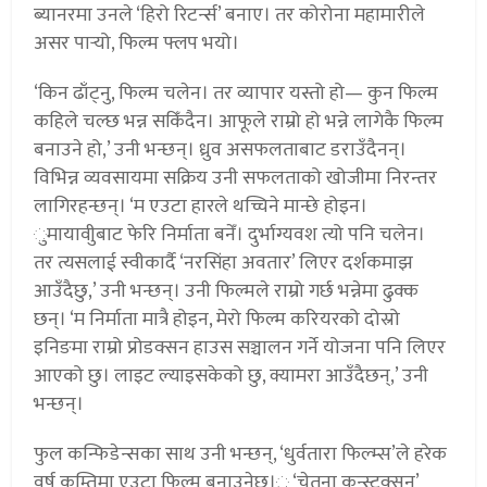
ब्यानरमा उनले ‘हिरो रिटर्न्स’ बनाए। तर कोरोना महामारीले
असर पार्‍यो, फिल्म फ्लप भयो।
‘किन ढाँट्नु, फिल्म चलेन। तर व्यापार यस्तो हो— कुन फिल्म
कहिले चल्छ भन्न सकिँदैन। आफूले राम्रो हो भन्ने लागेकै फिल्म
बनाउने हो,’ उनी भन्छन्। ध्रुव असफलताबाट डराउँदैनन्।
विभिन्न व्यवसायमा सक्रिय उनी सफलताको खोजीमा निरन्तर
लागिरहन्छन्। ‘म एउटा हारले थच्चिने मान्छे होइन।
ुमायावीुबाट फेरि निर्माता बनेँ। दुर्भाग्यवश त्यो पनि चलेन।
तर त्यसलाई स्वीकार्दै ‘नरसिंहा अवतार’ लिएर दर्शकमाझ
आउँदैछु,’ उनी भन्छन्। उनी फिल्मले राम्रो गर्छ भन्नेमा ढुक्क
छन्। ‘म निर्माता मात्रै होइन, मेरो फिल्म करियरको दोस्रो
इनिङमा राम्रो प्रोडक्सन हाउस सञ्चालन गर्ने योजना पनि लिएर
आएको छु। लाइट ल्याइसकेको छु, क्यामरा आउँदैछन्,’ उनी
भन्छन्।
फुल कन्फिडेन्सका साथ उनी भन्छन्, ‘धुर्वतारा फिल्म्स’ले हरेक
वर्ष कम्तिमा एउटा फिल्म बनाउनेछ।ु ‘चेतना कन्स्ट्रक्सन’