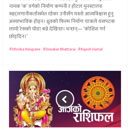
नामक ‘क’ वर्गको निर्माण कम्पनी र होटल मुनस्टारमा
सह(लगानीकर्तासमेत रहेका उनीसँग यस्तो आत्मविश्वास हुनु
अस्वाभाविक होइन। ध्रुवको फिल्म निर्माण यात्राले यसपटक
लामो रेसको घोडा बन्ने देखिन्छ। भन्छन्— ‘कोशिश गर्न
छोड्दिन।’
Dhruba Neupane
Diwakar Bhattarai
Rajesh Hamal