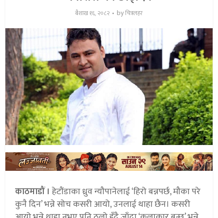
by
बैशाख १६, २०८२
चित्रलहर
काठमाडौं ।
हेटौंडाका ध्रुव न्यौपानेलाई ‘हिरो बन्नपर्छ, मौका परे
कुनै दिन’ भन्ने सोच कसरी आयो, उनलाई थाहा छैन। कसरी
आयो भन्ने थाहा नभए पनि ठूलो हुँदै जाँदा ‘कलाकार बन्छु’ भन्ने