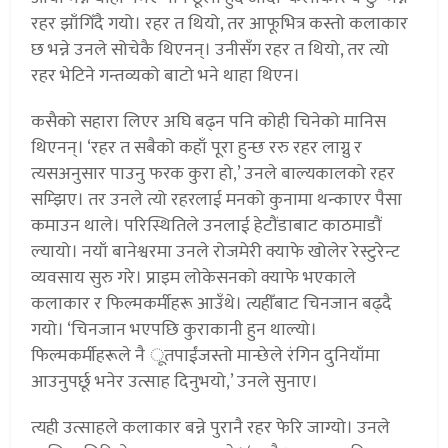
रहर झाँगिँदै गयो। रहर त थियो, तर आफूभित्र कस्तो कलाकार
छ भन्ने उनले सोचेकै थिएनन्। उनीसँग रहर त थियो, तर त्यो
रहर भेटिने गन्तव्यको बाटो भने थाहा थिएन।
कसैको सहारा लिएर अघि बढ्न पनि कोही चिनेको मानिस
थिएनन्। ‘रहर त सबैको कहाँ पूरा हुन्छ ररु रहर लाग्नु र
त्यसअनुसार पाउनु फरक कुरा हो,’ उनले बाल्यकालको रहर
सम्झिए। तर उनले त्यो रहरलाई मनको कुनामा थन्काएर पैसा
कमाउन थाले। परिस्थितिले उनलाई हेटौंडाबाट काठमाडौं
ल्यायो। नयाँ बानेश्वरमा उनले रोजमेरी क्याफे खोलेर रेस्टुरेन्ट
व्यवसाय सुरु गरे। प्राइम लोकेसनको क्याफे भएकाले
कलाकार र फिल्मकर्मीहरू आउँथे। त्यहीँबाट चिनजान बढ्दै
गयो। ‘चिनजान भएपछि कुराकानी हुन थाल्यो।
फिल्मकर्मीहरूले नै ूतपाईंजस्तो मान्छेले रंगिन दुनियाँमा
आउनुपर्छू भनेर उत्साह दिनुभयो,’ उनले सुनाए।
त्यही उत्साहले कलाकार बन्ने पुरानै रहर फेरि जाग्यो। उनले