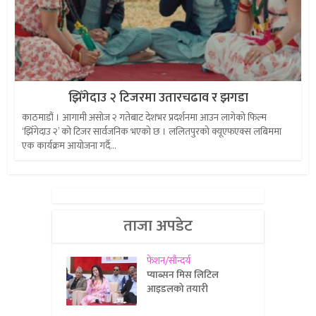
झिँगेदाउ २ टिजरमा उतारचढाव र झगडा
काठमाडौं । आगामी असोज २ गतेबाट देशभर प्रदर्शनमा आउन लागेको फिल्म
‘झिँगेदाउ २’ को टिजर सार्वजनिक भएको छ । ललितपुरको क्यूएफएक्स लबिममा
एक कार्यक्रम आयोजना गर्दै...
ताजा अपडेट
फेशन/सौन्दर्य
प्याब्सन मिस लिटिल
आइडलको तयारी