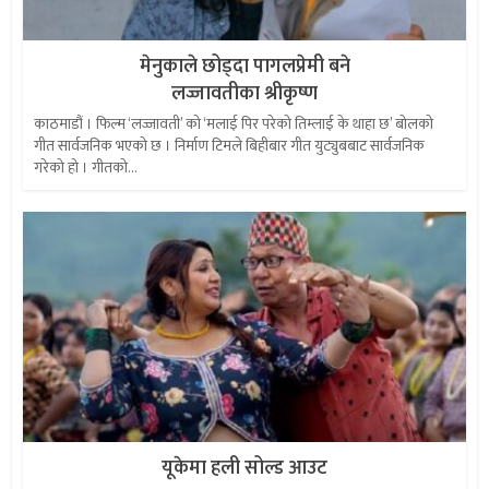
मेनुकाले छोड्दा पागलप्रेमी बने
लज्जावतीका श्रीकृष्ण
काठमाडौं । फिल्म ‘लज्जावती’ को ‘मलाई पिर परेको तिम्लाई के थाहा छ’ बोलको
गीत सार्वजनिक भएको छ । निर्माण टिमले बिहीबार गीत युट्युबबाट सार्वजनिक
गरेको हो । गीतको...
यूकेमा हली सोल्ड आउट