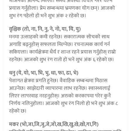
भोजनको आनन्द मिल्ला। समय अवस्था विचार गरेर चल्ने
प्रयास गर्नुहोला। प्रेम सम्बन्धमा भ्रमणका योग छन्। आजको
शुभ रंग पहेलो हो भने शुभ अंक २ रहेको छ।
वृश्चिक (तो, ना, नि, नु, ने, नो, या, यि, यु)
मनमा उत्साहको कमी रहनेछ। सकारात्मक सोचको साथ
अगाडि बढ्नुहोस् सफलता मिल्नेछ। रचनात्मक कार्य गर्न
सकिएला। कार्यक्षेत्रमा धैर्य र शान्त रहने प्रयास गर्नुहोस् राम्रो
रहनेछ। आजको शुभ रंग रातो हो भने शुभ अंक ६ रहेको छ।
धनु (ये, यो, भा, भि, भु, धा, फा, ढा, भे)
पेशागत क्षेत्रमा प्रगति हुनेछ। वैवाहिक सम्बन्धमा मिठास
आउनेछ। साझेदारी व्यापारमा लाभ रहनेछ। स्वास्थ्यलाई
लिएर लापरवाह नरहनुहोस्। अरुको करकापमा परेर कुनै
निर्णय नलिनुहोला। आजको शुभ रंग निलो हो भने शुभ अंक ८
रहेको छ।
मकर (भो,जा,जि,जु,जे,जो,ख,खि,खु,खे,खो,गा,गि)