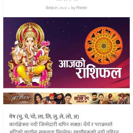
by
बैशाख १९, २०८२
चित्रलहर
मेष (चु, चे, चो, ला, लि, लु, ले, लो, अ)
कार्यक्षेत्रमा नयाँ जिम्मेदारी थपिन सक्छ। धैर्य र पराक्रमले
आँटेको कार्यमा सफलता मिल्नेछ। गृहणीहरूको नयाँ पहिरन