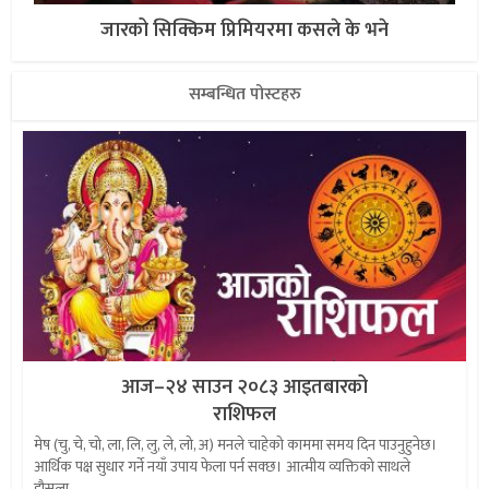
जारको सिक्किम प्रिमियरमा कसले के भने
सम्बन्धित पोस्टहरु
आज–२४ साउन २०८३ आइतबारको
राशिफल
मेष (चु, चे, चो, ला, लि, लु, ले, लो, अ) मनले चाहेको काममा समय दिन पाउनुहुनेछ।
आर्थिक पक्ष सुधार गर्ने नयाँ उपाय फेला पर्न सक्छ। आत्मीय व्यक्तिको साथले
हौसला...