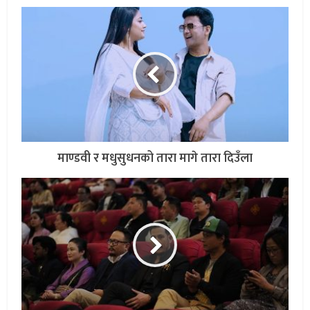
माण्डवी र मधुसुधनको तारा मागे तारा दिउँला