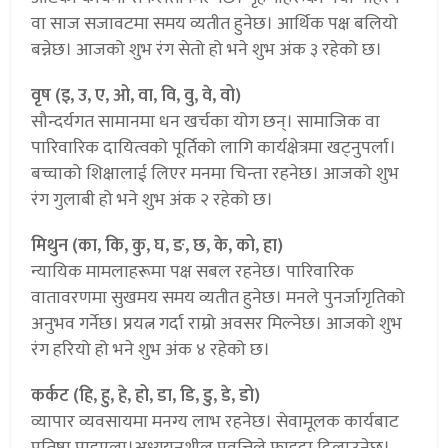
वा साज सजावटमा समय व्यतीत हुनेछ। आर्थिक पक्ष बलियो
बन्नेछ। आजको शुभ रंग सेतो हो भने शुभ अंक ३ रहेको छ।
वृष (इ, उ, ए, ओ, वा, वि, वु, वे, वो)
सौन्दर्यगत सामानमा धन खर्चका योग छन्। सामाजिक वा
पारिवारिक दायित्वको पूर्तिको लागि कार्यक्षेत्रमा खट्नुपर्ला।
बच्चाको शिक्षालाई लिएर मनमा चिन्ता रहनेछ। आजको शुभ
रंग गुलाबी हो भने शुभ अंक २ रहेको छ।
मिथुन (का, कि, कु, घ, ङ, छ, के, को, हा)
न्यायिक मामलाहरूमा पक्ष सबल रहनेछ। पारिवारिक
वातावरणमा सुखमय समय व्यतीत हुनेछ। मनले पुनर्जागृतिको
अनुभव गर्नेछ। प्रयत्न गर्दा राम्रो अवसर मिल्नेछ। आजको शुभ
रंग हरियो हो भने शुभ अंक ४ रहेको छ।
कर्कट (हि, हु, हे, हो, डा, डि, डु, डे, डो)
व्यापार व्यवसायमा मनग्य लाभ रहनेछ। सेवामूलक कार्यबाट
प्रतिष्ठा पाइएला।अध्ययनशील प्रवृत्तिले फाइदा दिलाउनेछ।