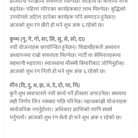
प्रतियोगी परीक्षामा सफलता मिल्नेछ। साहित्य वा कलामा रुचि
बढ्नेछ। पहिला गरिएका कार्यहरूबाट लाभ मिल्नेछ। बुद्धिको
उपयोगले जटिल ठानेका कार्यहरू पनि सम्पादन हुनेछन्।
आजको शुभ रंग खैरो हो भने शुभ अंक ६ रहेको छ।
कुम्भ (गु, गे, गो, सा, सि, सु, से, सो, दा)
नयाँ योजनाहरू कार्यान्वित हुनेछन्। विद्यार्थीहरूले अध्ययन
अध्यापनमा राम्रो सफलता मिल्नेछ। पार्टी वा सेमिनारहरूमा
सहभागी भइएला। स्वास्थ्यमा मौसमी बिमारीबाट जोगिनुहोस्।
आजको शुभ रंग निलो हो भने शुभ अंक ६ रहेको छ।
मीन (दि, दु, थ, झ, ञ, दे, दो, चा, चि)
कुनै शुभ समाचारले नयाँ कार्य गर्ने हौसला जगाउनेछ। समयमा
सही निर्णय लिन नसक्दा पछि परिनेछ। महत्वकांक्षी योजनाहरू
सार्वजनिक नगर्नुहोला। अधिकार प्राप्तिको लागि संघर्ष
गर्नुपर्ला। आजको शुभ रंग सेतो हो भने शुभ अंक ९ रहेको छ।