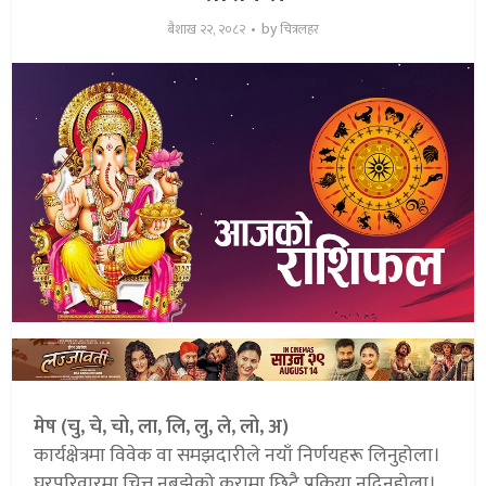
by
बैशाख २२, २०८२
चित्रलहर
मेष (चु, चे, चो, ला, लि, लु, ले, लो, अ)
कार्यक्षेत्रमा विवेक वा समझदारीले नयाँ निर्णयहरू लिनुहोला।
घरपरिवारमा चित्त नबुझेको कुरामा छिटै प्रक्रिया नदिनुहोला।