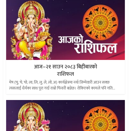
आज–२१ साउन २०८३ बिहीबारको
राशिफल
मेष (चु, चे, चो, ला, लि, लु, ले, लो, अ) कार्यक्षेत्रमा नयाँ जिम्मेवारी आउन सक्छ
त्यसलाई धैर्यका साथ पूरा गर्दा राम्रो चिनारी बन्नेछ। रोकिएको कामले पनि गति...