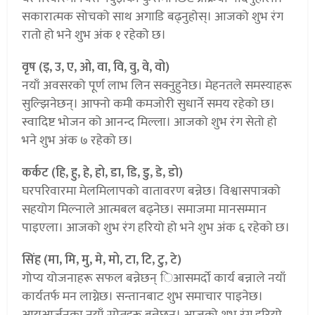
सकारात्मक सोचको साथ अगाडि बढ्नुहोस्। आजको शुभ रंग
रातो हो भने शुभ अंक १ रहेको छ।
वृष (इ, उ, ए, ओ, वा, वि, वु, वे, वो)
नयाँ अवसरको पूर्ण लाभ लिन सक्नुहुनेछ। मेहनतले समस्याहरू
सुल्झिनेछन्। आफ्नो कमी कमजोरी सुधार्ने समय रहेको छ।
स्वादिष्ट भोजन को आनन्द मिल्ला। आजको शुभ रंग सेतो हो
भने शुभ अंक ७ रहेको छ।
कर्कट (हि, हु, हे, हो, डा, डि, डु, डे, डो)
घरपरिवारमा मेलमिलापको वातावरण बन्नेछ। विश्वासपात्रको
सहयोग मिल्नाले आत्मबल बढ्नेछ। समाजमा मानसम्मान
पाइएला। आजको शुभ रंग हरियो हो भने शुभ अंक ६ रहेको छ।
सिंह (मा, मि, मु, मे, मो, टा, टि, टु, टे)
गोप्य योजनाहरू सफल बन्नेछन् िआसमर्दो कार्य बन्नाले नयाँ
कार्यतर्फ मन लाग्नेछ। सन्तानबाट शुभ समाचार पाइनेछ।
आयआर्जनका नयाँ स्रोतहरू बन्नेछन्। आजको शुभ रंग हरियो