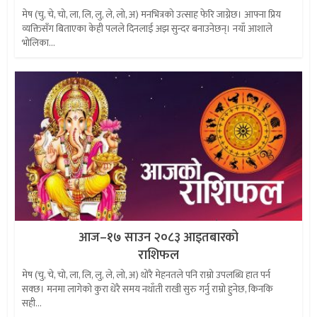
मेष (चु, चे, चो, ला, लि, लु, ले, लो, अ) मनभित्रको उत्साह फेरि जाग्नेछ। आफ्ना प्रिय
व्यक्तिसँग बिताएका केही पलले दिनलाई अझ सुन्दर बनाउनेछन्। नयाँ आशाले
भोलिका...
आज–१७ साउन २०८३ आइतबारको
राशिफल
मेष (चु, चे, चो, ला, लि, लु, ले, लो, अ) थोरै मेहनतले पनि राम्रो उपलब्धि हात पर्न
सक्छ। मनमा लागेको कुरा धेरै समय नथाँती राखी सुरु गर्नु राम्रो हुनेछ, किनकि
सही...