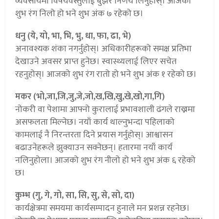
व्यवसायमा विषयवस्तुलाई बुझेर निर्णय लिनुहोस्। आजको
शुभ रंग निलो हो भने शुभ अंक ७ रहेको छ।
धनु (ये, यो, भा, भि, भु, धा, फा, ढा, भे)
अनावश्यक शंका नगर्नुहोस्। अधिकारीहरूको समक्ष प्रतिभा
देखाउने अवसर प्राप्त हुनेछ। स्वास्थ्यलाई लिएर सचेत
रहनुहोस्। आजको शुभ रंग रातो हो भने शुभ अंक १ रहेको छ।
मकर (भो,जा,जि,जु,जे,जो,ख,खि,खु,खे,खो,गा,गि)
नोकरी वा पेशामा आफ्नो कुरालाई प्रभावशाली ढंगले राख्नमा
असफलता मिल्नेछ। नयाँ कार्य थाल्नुभन्दा पहिलाको
कामलाई नै निरन्तरता दिने प्रयास गर्नुहोस्। आश्वासन
बढाउनेहरूले झुक्याउन सक्नेछन्। हतारमा नयाँ कार्य
नलिनुहोला। आजको शुभ रंग नीलो हो भने शुभ अंक ६ रहेको
छ।
कुम्भ (गु, गे, गो, सा, सि, सु, से, सो, दा)
कार्यक्षेत्रमा समयमा कार्यसम्पादन हुनाले मन प्रशन्न रहनेछ।