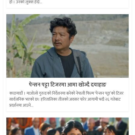
हो । उनको लुक्स हेर्दा...
पेन्सन पट्टा टिजरमा आमा खोज्दै दयाहाङ
काठमाडौं । माओत्से गुरुङको निर्देशनमा बनेको नेपाली फिल्म ‘पेन्सन पट्टा’को टिजर
सार्वजनिक भएको छ। हरितालिका तीजको अवसर पारेर आगामी भदौ २६ गतेबाट
प्रदर्शनमा आउने...