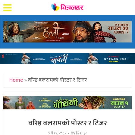
Home
»
वरिष्ठ बलरामको पोस्टर र टिजर
वरिष्ठ बलरामको पोस्टर र टिजर
by
भदौ १९, २०८२
चित्रलहर