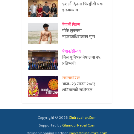
५१ औं दिनमा चिरञ्जीवी भवः
इन्डक्ल्याप
नेपाली फिल्म
पीके लुक्समा
महाराजधिराजका पुष्प
फेशन/सौन्दर्य
मिस युनिभर्स नेपालमा २५
प्रतिष्पर्धी
समसामयिक
आज–२३ साउन २०८३
शनिबारको राशिफल
Copyright © 2026
ChitraLahar.Com
Supported by
GlamourNepal.Com
Online Shopping Partner
KavyaOnlineStore.Com