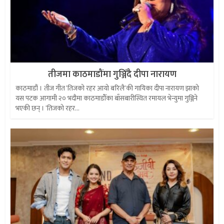
तीजमा काठमाडौंमा गुञ्जिँदै दीपा नारायण
काठमाडौं । तीज गीत ‘तिजको रहर आयो बरिलै‘की गायिका दीपा नारायण झाको
यस पटक आगामी २० भदौमा काठमाडौँका बाँसबारीस्थित रमायल भेन्युमा गुञ्जिने
भएकी छन् । ‘तिजको रहर...