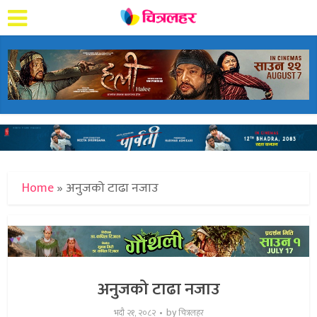
Home
»
अनुजको टाढा नजाउ
अनुजको टाढा नजाउ
by
भदौ २१, २०८२
चित्रलहर