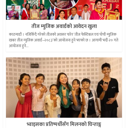
तीज म्युजिक अवार्डको आवेदन खुला
काठमाडौं । नजिकिँदै गरेको तीजको अवसर पारेर ‘तीज फेस्टिबल एवं पाँचौं म्युजिक
खबर तीज म्युजिक अवार्ड–२०८३’को आयोजना हुने भएको छ । आगामी भदौं २० गते
आयोजना हुने...
भ्वाइसका प्रतिष्पर्धीसँग मिलनको घिन्ताङ्ग