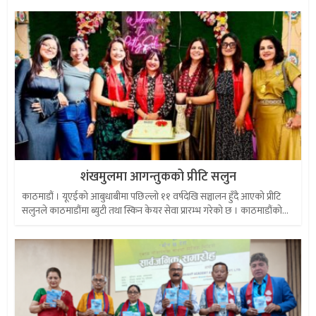
शंखमुलमा आगन्तुकको प्रीटि सलुन
काठमाडौं । यूएईको आबुधाबीमा पछिल्लो ११ वर्षदेखि सञ्चालन हुँदै आएको प्रीटि
सलुनले काठमाडौंमा ब्युटी तथा स्किन केयर सेवा प्रारम्भ गरेको छ । काठमाडौंको...