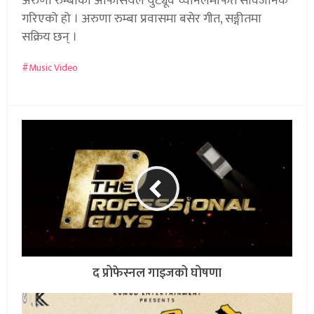
अरुणा रुम्बाको अफिसियल युट्यूव च्यानलमार्फत सार्वजनिक
गरिएको हो । अरुणा रुम्बा प्रवासमा बसेर गीत, सङ्गीतमा
सक्रिय छन् ।
Music Video
द प्रोफेस्नल गाइजको घोषणा