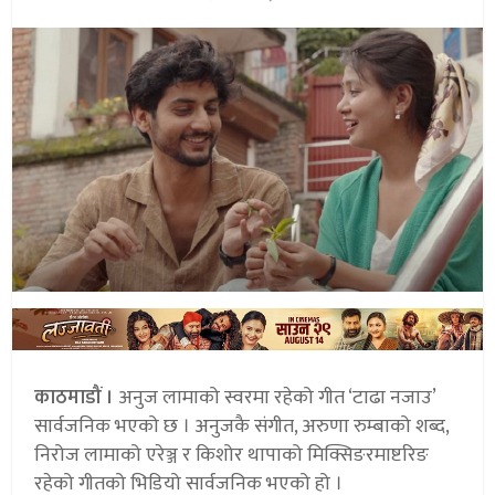
काठमाडौं ।
अनुज लामाको स्वरमा रहेको गीत ‘टाढा नजाउ’
सार्वजनिक भएको छ । अनुजकै संगीत, अरुणा रुम्बाको शब्द,
निरोज लामाको एरेञ्ज र किशोर थापाको मिक्सिङरमाष्टरिङ
रहेको गीतको भिडियो सार्वजनिक भएको हो ।