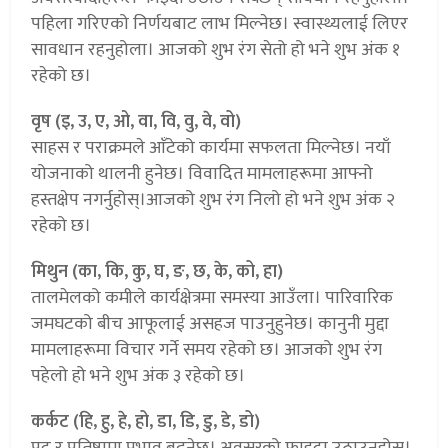
पहिला गरिएको निर्णयबाट लाभ मिल्नेछ। स्वास्थ्यलाई लिएर
सावधान रहनुहोला। आजको शुभ रंग सेतो हो भने शुभ अंक १
रहेको छ।
वृष (इ, उ, ए, ओ, वा, वि, वु, वे, वो)
साहस र पराक्रमले आँटेको कार्यमा सफलता मिल्नेछ। नयाँ
योजनाको थालनी हुनेछ। विवादित मामलाहरूमा आफ्नो
हस्तक्षेप नगर्नुहोस्।आजको शुभ रंग निलो हो भने शुभ अंक २
रहेको छ।
मिथुन (का, कि, कु, घ, ङ, छ, के, को, हा)
तालमेलको कमीले कार्यक्षेत्रमा समस्या आउँला। पारिवारिक
जमघटको बीच आफूलाई असहज पाउनुहुनेछ। कानुनी मुद्दा
मामलाहरूमा विचार गर्ने समय रहेको छ। आजको शुभ रंग
पहेलो हो भने शुभ अंक ३ रहेको छ।
कर्कट (हि, हु, हे, हो, डा, डि, डु, डे, डो)
पद र प्रतिष्ठामा प्रभाव बढ्नेछ। अवसरको फाइदा उठाउनुहोस्।