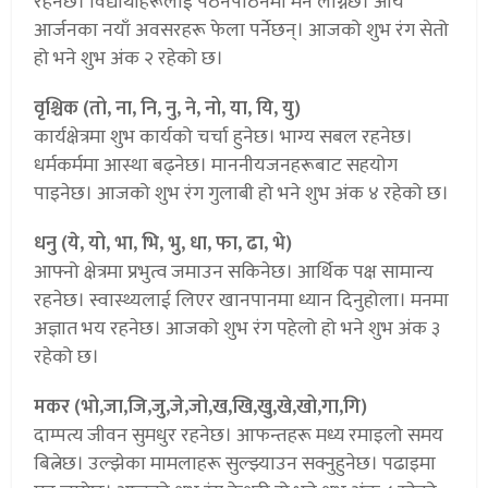
रहनेछ। विद्यार्थीहरूलाई पठनपाठनमा मन लाग्नेछ। आय
आर्जनका नयाँ अवसरहरू फेला पर्नेछन्। आजको शुभ रंग सेतो
हो भने शुभ अंक २ रहेको छ।
वृश्चिक (तो, ना, नि, नु, ने, नो, या, यि, यु)
कार्यक्षेत्रमा शुभ कार्यको चर्चा हुनेछ। भाग्य सबल रहनेछ।
धर्मकर्ममा आस्था बढ्नेछ। माननीयजनहरूबाट सहयोग
पाइनेछ। आजको शुभ रंग गुलाबी हो भने शुभ अंक ४ रहेको छ।
धनु (ये, यो, भा, भि, भु, धा, फा, ढा, भे)
आफ्नो क्षेत्रमा प्रभुत्व जमाउन सकिनेछ। आर्थिक पक्ष सामान्य
रहनेछ। स्वास्थ्यलाई लिएर खानपानमा ध्यान दिनुहोला। मनमा
अज्ञात भय रहनेछ। आजको शुभ रंग पहेलो हो भने शुभ अंक ३
रहेको छ।
मकर (भो,जा,जि,जु,जे,जो,ख,खि,खु,खे,खो,गा,गि)
दाम्पत्य जीवन सुमधुर रहनेछ। आफन्तहरू मध्य रमाइलो समय
बित्नेछ। उल्झेका मामलाहरू सुल्झ्याउन सक्नुहुनेछ। पढाइमा