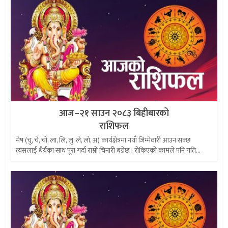
आज–२१ साउन २०८३ बिहीबारको
राशिफल
मेष (चु, चे, चो, ला, लि, लु, ले, लो, अ) कार्यक्षेत्रमा नयाँ जिम्मेवारी आउन सक्छ
त्यसलाई धैर्यका साथ पूरा गर्दा राम्रो चिनारी बन्नेछ। रोकिएको कामले पनि गति...