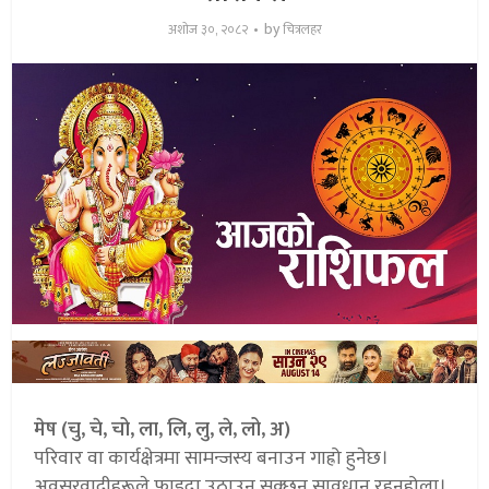
by
अशोज ३०, २०८२
चित्रलहर
मेष (चु, चे, चो, ला, लि, लु, ले, लो, अ)
परिवार वा कार्यक्षेत्रमा सामन्जस्य बनाउन गाह्रो हुनेछ।
अवसरवादीहरूले फाइदा उठाउन सक्छन् सावधान रहनुहोला।