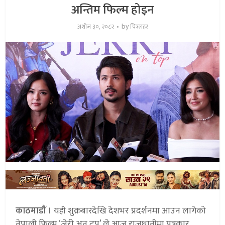
अन्तिम फिल्म होइन
by
अशोज ३०, २०८२
चित्रलहर
काठमाडौं ।
यही शुक्रबारदेखि देशभर प्रदर्शनमा आउन लागेको
नेपाली फिल्म ‘जेरी अन टप’ ले आज राजधानीमा पत्रकार