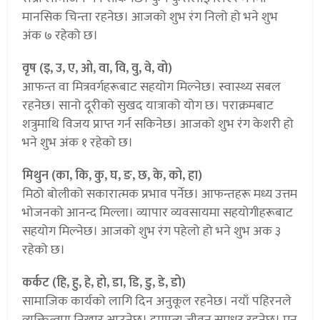
मानसिक चिन्ता रहनेछ। आजको शुभ रंग निलो हो भने शुभ
अंक ७ रहेको छ।
वृष (इ, उ, ए, ओ, वा, वि, वु, वे, वो)
आफन्त वा मित्रवर्गहरूबाट सहयोग मिल्नेछ। स्वास्थ्य सबल
रहनेछ। सानो दूरीको सुखद यात्राको योग छ। पराक्रमबाट
शत्रुमाथि विजय प्राप्त गर्न सकिनेछ। आजको शुभ रंग केशरी हो
भने शुभ अंक १ रहेको छ।
मिथुन (का, कि, कु, घ, ङ, छ, के, को, हा)
मिठो बोलीको सकारात्मक प्रभाव पर्नेछ। आफन्तहरू मध्य उत्तम
भोजनको आनन्द मिल्ला। व्यापार व्यवसायमा सहयोगीहरूबाट
सहयोग मिल्नेछ। आजको शुभ रंग पहेलो हो भने शुभ अक ३
रहेको छ।
कर्कट (हि, हु, हे, हो, डा, डि, डु, डे, डो)
सामाजिक कार्यको लागि दिन अनुकूल रहनेछ। नयाँ पहिरनले
व्यक्तित्वमा निखार आउनेछ। दाम्पत्य जीवन सुमधुर रहनेछ। मन