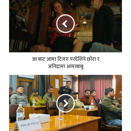
आ बाट आमा टिजरः परदेशिने छोरा र
अनिद्रामा आमाबाबु