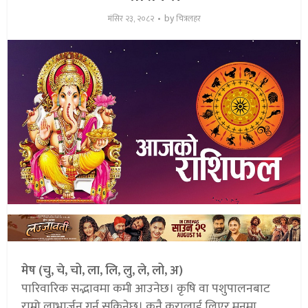
by
मंसिर २३, २०८२
चित्रलहर
मेष (चु, चे, चो, ला, लि, लु, ले, लो, अ)
पारिवारिक सद्भावमा कमी आउनेछ। कृषि वा पशुपालनबाट
राम्रो लाभार्जन गर्न सकिनेछ। कुनै कुरालाई लिएर मनमा