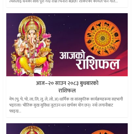
त्यसलाई धैर्यका साथ पूरा गर्दा राम्रो चिनारी बन्नेछ। रोकिएको कामले पनि गति...
आज–२० साउन २०८३ बुधबारको
राशिफल
मेष (चु, चे, चो, ला, लि, लु, ले, लो, अ) धार्मिक वा सांस्कृतिक कार्यक्रमहरूमा सहभागी
भइएला। भौतिक सुख सुविधा जुटाउन धन खर्चका योग छन्। नयाँ लगानीबाट
फाइदा...