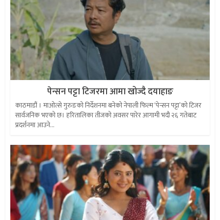
पेन्सन पट्टा टिजरमा आमा खोज्दै दयाहाङ
काठमाडौं । माओत्से गुरुङको निर्देशनमा बनेको नेपाली फिल्म ‘पेन्सन पट्टा’को टिजर
सार्वजनिक भएको छ। हरितालिका तीजको अवसर पारेर आगामी भदौ २६ गतेबाट
प्रदर्शनमा आउने...