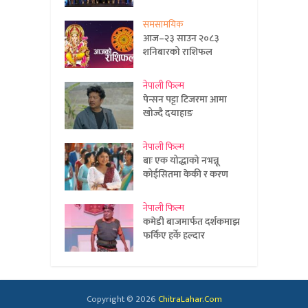
समसामयिक
आज–२३ साउन २०८३
शनिबारको राशिफल
नेपाली फिल्म
पेन्सन पट्टा टिजरमा आमा
खोज्दै दयाहाङ
नेपाली फिल्म
बाः एक योद्धाको नभन्नू
कोईसितमा केकी र करण
नेपाली फिल्म
कमेडी बाजमार्फत दर्शकमाझ
फर्किए हर्के हल्दार
Copyright © 2026
ChitraLahar.Com