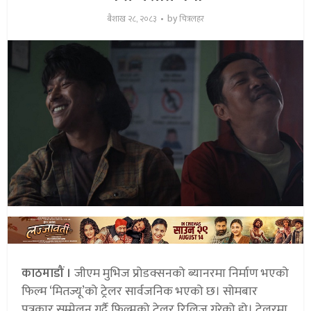
by
बैशाख २८, २०८३
चित्रलहर
काठमाडौं ।
जीएम मुभिज प्रोडक्सनको ब्यानरमा निर्माण भएको
फिल्म ‘मितज्यू’को ट्रेलर सार्वजनिक भएको छ। सोमबार
पत्रकार सम्मेलन गर्दै फिल्मको ट्रेलर रिलिज गरेको हो। ट्रेलरमा