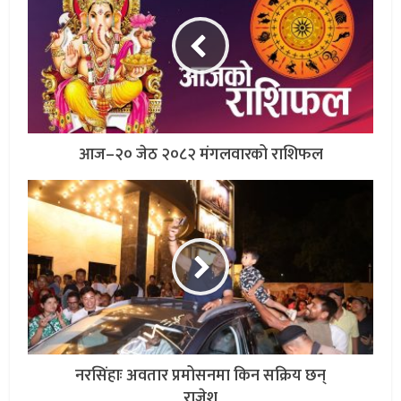
आज–२० जेठ २०८२ मंगलवारको राशिफल
नरसिंहाः अवतार प्रमोसनमा किन सक्रिय छन्
राजेश