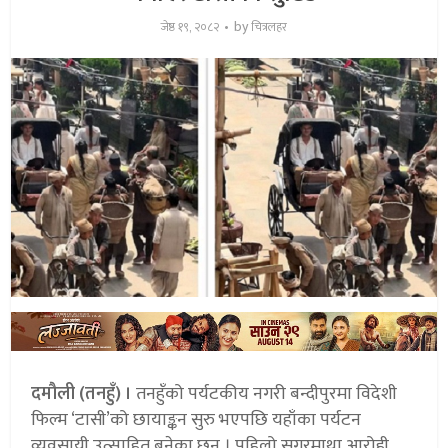
by
जेष्ठ १९, २०८२
चित्रलहर
दमौली (तनहुँ) ।
तनहुँको पर्यटकीय नगरी बन्दीपुरमा विदेशी
फिल्म ‘टासी’को छायाङ्कन सुरु भएपछि यहाँका पर्यटन
व्यवसायी उत्साहित बनेका छन् । पहिलो सगरमाथा आरोही