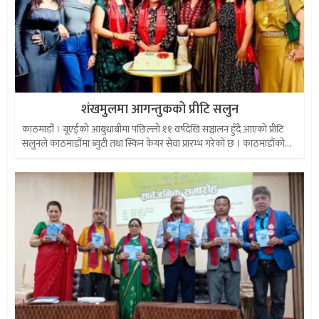
शंखमुलमा आगन्तुकको प्रीटि सलुन
काठमाडौं । यूएईको आबुधाबीमा पछिल्लो ११ वर्षदेखि सञ्चालन हुँदै आएको प्रीटि
सलुनले काठमाडौंमा ब्युटी तथा स्किन केयर सेवा प्रारम्भ गरेको छ । काठमाडौंको...