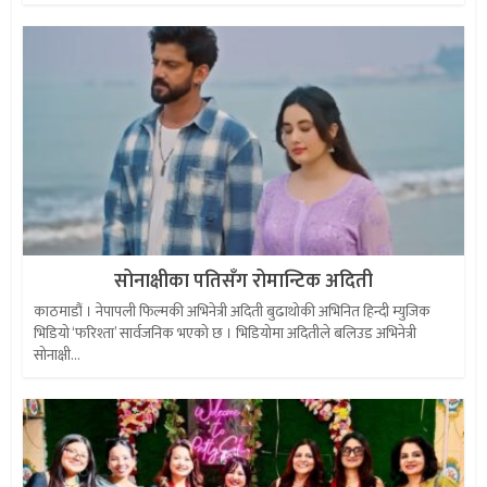
सोनाक्षीका पतिसँग रोमान्टिक अदिती
काठमाडौं । नेपापली फिल्मकी अभिनेत्री अदिती बुढाथोकी अभिनित हिन्दी म्युजिक
भिडियो ‘फरिश्ता’ सार्वजनिक भएको छ । भिडियोमा अदितीले बलिउड अभिनेत्री
सोनाक्षी...