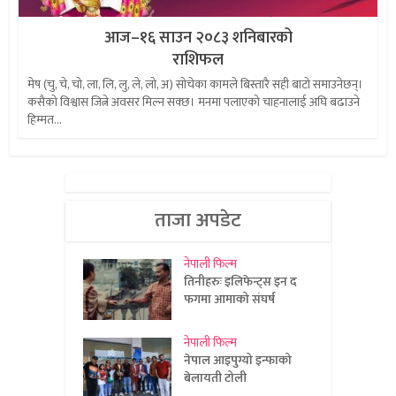
आज–१६ साउन २०८३ शनिबारको
राशिफल
मेष (चु, चे, चो, ला, लि, लु, ले, लो, अ) सोचेका कामले बिस्तारै सही बाटो समाउनेछन्।
कसैको विश्वास जित्ने अवसर मिल्न सक्छ। मनमा पलाएको चाहनालाई अघि बढाउने
हिम्मत...
ताजा अपडेट
नेपाली फिल्म
तिनीहरुः इलिफेन्ट्स इन द
फगमा आमाको संघर्ष
नेपाली फिल्म
नेपाल आइपुग्यो इन्फाको
बेलायती टोली