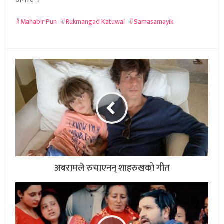
जनाए ।
Mahabir Pun
Rukmangad Katuwal
Samasamayik
अबरामले रुचाएनन् शाहरुखको गीत