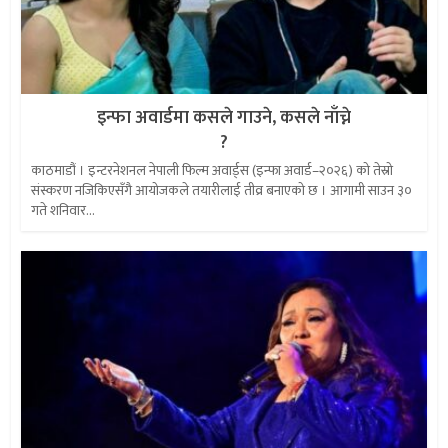
इन्फा अवार्डमा कसले गाउने, कसले नाँच्ने
?
काठमाडौं । इन्टरनेशनल नेपाली फिल्म अवार्ड्स (इन्फा अवार्ड–२०२६) को तेस्रो
संस्करण नजिकिएसँगै आयोजकले तयारीलाई तीव्र बनाएको छ । आगामी साउन ३०
गते शनिवार...