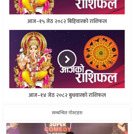
आज–१५ जेठ २०८२ बिहिवारको राशिफल
आज–१४ जेठ २०८२ बुधवारको राशिफल
सम्बन्धित पोस्टहरु