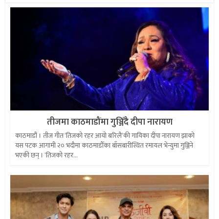
तीजमा काठमाडौंमा गुञ्जिँदै दीपा नारायण
काठमाडौं । तीज गीत ‘तिजको रहर आयो बरिलै‘की गायिका दीपा नारायण झाको
यस पटक आगामी २० भदौमा काठमाडौँका बाँसबारीस्थित रमायल भेन्युमा गुञ्जिने
भएकी छन् । ‘तिजको रहर...