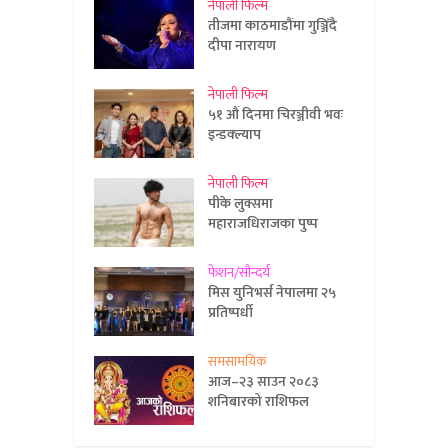
नेपाली फिल्म
तीजमा काठमाडौंमा गुञ्जिँदै
दीपा नारायण
नेपाली फिल्म
५१ औं दिनमा चिरञ्जीवी भवः
इन्डक्ल्याप
नेपाली फिल्म
पीके लुक्समा
महाराजधिराजका पुष्प
फेशन/सौन्दर्य
मिस युनिभर्स नेपालमा २५
प्रतिष्पर्धी
समसामयिक
आज–२३ साउन २०८३
शनिबारको राशिफल