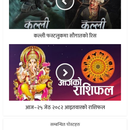
कल्ली फस्टलुकमा सौगातको रिस
आज–२५ जेठ २०८२ आइतवारको राशिफल
सम्बन्धित पोस्टहरु