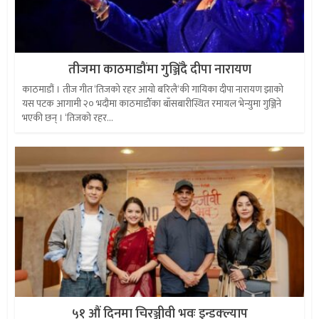
तीजमा काठमाडौंमा गुञ्जिँदै दीपा नारायण
काठमाडौं । तीज गीत ‘तिजको रहर आयो बरिलै‘की गायिका दीपा नारायण झाको
यस पटक आगामी २० भदौमा काठमाडौँका बाँसबारीस्थित रमायल भेन्युमा गुञ्जिने
भएकी छन् । ‘तिजको रहर...
५१ औं दिनमा चिरञ्जीवी भवः इन्डक्ल्याप