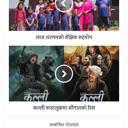
लाज शरणमको शैक्षिक सहयोग
कल्ली फस्टलुकमा सौगातको रिस
सम्बन्धित पोस्टहरु