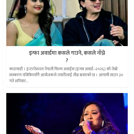
इन्फा अवार्डमा कसले गाउने, कसले नाँच्ने
?
काठमाडौं । इन्टरनेशनल नेपाली फिल्म अवार्ड्स (इन्फा अवार्ड–२०२६) को तेस्रो
संस्करण नजिकिएसँगै आयोजकले तयारीलाई तीव्र बनाएको छ । आगामी साउन ३०
गते शनिवार...