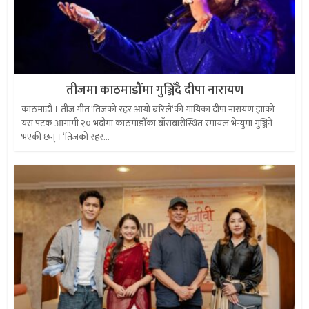
तीजमा काठमाडौंमा गुञ्जिँदै दीपा नारायण
काठमाडौं । तीज गीत ‘तिजको रहर आयो बरिलै‘की गायिका दीपा नारायण झाको
यस पटक आगामी २० भदौमा काठमाडौँका बाँसबारीस्थित रमायल भेन्युमा गुञ्जिने
भएकी छन् । ‘तिजको रहर...