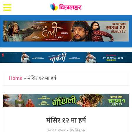
Home
»
मंसिर १२ मा हर्ष
मंसिर १२ मा हर्ष
by
असार ९, २०८२
चित्रलहर