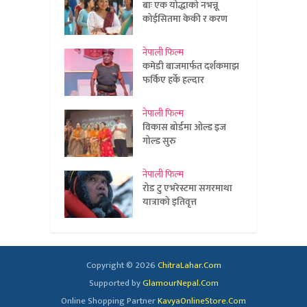
बाः एक योद्धाको नभन्नू
कोईसितमा केकी र करण
नेपाली फिल्म
कमेडी बाजमार्फत दर्शकमाझ
फर्किए हर्के हल्दार
नेपाली फिल्म
विकास बोर्डमा ओल्ड इज
गोल्ड सुरु
नेपाली फिल्म
रोड टु एभरेस्टमा सगरमाथा
यात्राको इतिवृत्त
Copyright © 2026
ChitraLahar.Com
Supported by
GlamourNepal.Com
Online Shopping Partner
KavyaOnlineStore.Com