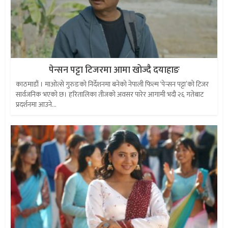
पेन्सन पट्टा टिजरमा आमा खोज्दै दयाहाङ
काठमाडौं । माओत्से गुरुङको निर्देशनमा बनेको नेपाली फिल्म ‘पेन्सन पट्टा’को टिजर
सार्वजनिक भएको छ। हरितालिका तीजको अवसर पारेर आगामी भदौ २६ गतेबाट
प्रदर्शनमा आउने...