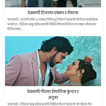
देववाणी टिजरमा एक्सन र रोमान्स
काठमाडौं । आगामी मंसिर ७ गतेबाट रिलिज हुने फिल्म ‘देववाणी’को टिजर सार्वजनिक
भएको छ । निर्देशक बाबु साहेब बलामी निर्देशित फिल्मको टिजर मंगलबार ओएसआर
डिजिटलबाट...
देववाणी गीतमा रोमान्टिक कुन्दन र
अनुजा
काठमाडौं । निर्देशक बाबु साहेब बलामी निर्देशित फिल्म ‘देववाणी’ को पहिलो गीत