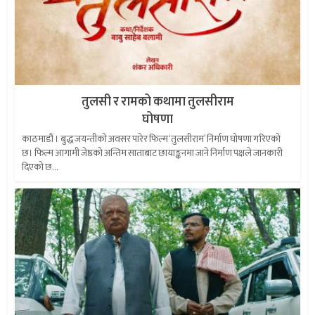
तुलसी र रामको कथामा तुलसीराम
घोषणा
काठमाडौं । बुद्ध जयन्तीको अवसर पारेर फिल्म ‘तुलसीराम’ निर्माण घोषणा गरिएको
छ। फिल्म आगामी जेष्ठको अन्तिम साताबाट छायाङ्कनमा जाने निर्माण पक्षले जानकारी
दिएको छ...