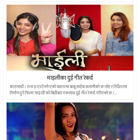
माइलीका दुई गीत रेकर्ड
काठमाडौं । रुना इन्टरटेनमेन्टको ब्यानरमा बाबू साहेब बलामीको कन्सेप्ट र निर्देशनमा
निर्माण हुने फिल्म ‘माइली’को बिहीबार एकसाथ दुई गीत रेकर्ड गरिएको छ ।...