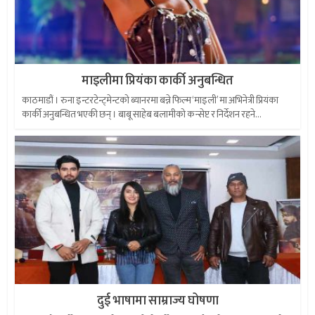
माइलीमा प्रियंका कार्की अनुबन्धित
काठमाडौं । रुना इन्टरटेन्ट्मेन्टको ब्यानरमा बन्ने फिल्म ‘माइली’ मा अभिनेत्री प्रियंका
कार्की अनुबन्धित भएकी छन् । बाबू साहेब बलामीको कन्सेप्ट र निर्देशन रहने...
दुई भाषामा साम्राज्य घोषणा