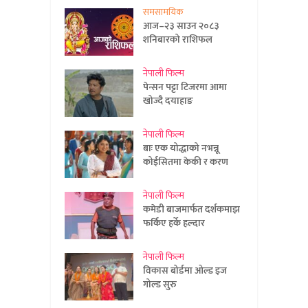
समसामयिक
आज–२३ साउन २०८३
शनिबारको राशिफल
नेपाली फिल्म
पेन्सन पट्टा टिजरमा आमा
खोज्दै दयाहाङ
नेपाली फिल्म
बाः एक योद्धाको नभन्नू
कोईसितमा केकी र करण
नेपाली फिल्म
कमेडी बाजमार्फत दर्शकमाझ
फर्किए हर्के हल्दार
नेपाली फिल्म
विकास बोर्डमा ओल्ड इज
गोल्ड सुरु