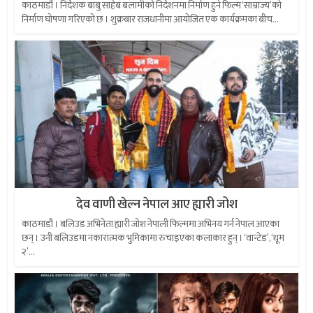
काठमाडौं । निर्देशक बाबु साहेब बलामीको निर्देशनमा निर्माण हुने फिल्म ‘साम्राज्य’को
निर्माण घोषणा गरिएको छ । शुक्रबार राजधानीमा आयोजित एक कार्यक्रमका बीच...
देव वाणी खेल्न नेपाल आए ह्यारी जोश
काठमाडौं । बलिउड अभिनेता ह्यारी जोश नेपाली फिल्ममा अभिनय गर्न नेपाल आएका
छन् । उनी बलिउडमा नकारात्मक भुमिकामा रुचाइएका कलाकार हुन् । ‘वान्टेड’, ‘धूम
२’...