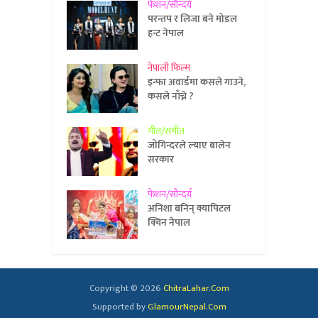
फेशन/सौन्दर्य
परन्तप र लिजा बने मोडल
हन्ट नेपाल
नेपाली फिल्म
इन्फा अवार्डमा कसले गाउने,
कसले नाँच्ने ?
गीत/संगीत
जोगिन्दरले ल्याए बालेन
सरकार
फेशन/सौन्दर्य
अनिशा बनिन् क्यापिटल
क्विन नेपाल
Copyright © 2026
ChitraLahar.Com
Supported by
GlamourNepal.Com