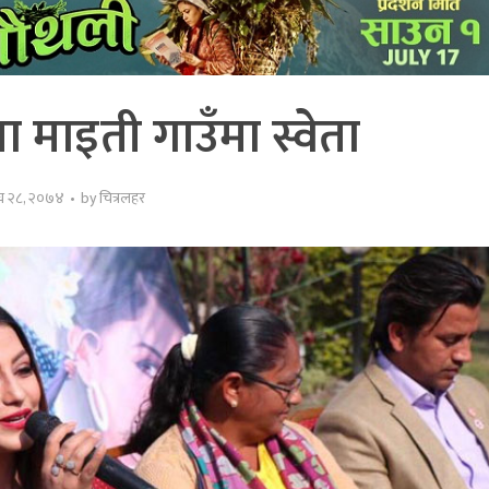
मा माइती गाउँमा स्वेता
घ २८, २०७४
by
चित्रलहर