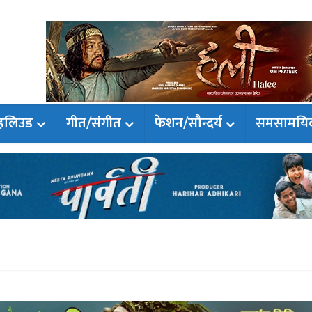
हलिउड
गीत/संगीत
फेशन/सौन्दर्य
समसामयि