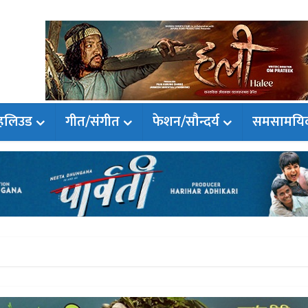
हलिउड
गीत/संगीत
फेशन/सौन्दर्य
समसामयि