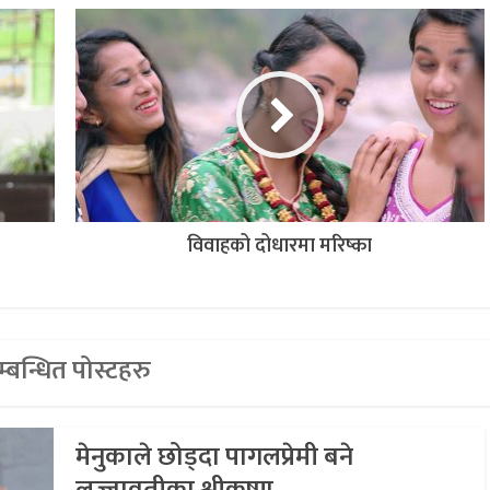
विवाहको दोधारमा मरिष्का
्बन्धित पोस्टहरु
मेनुकाले छोड्दा पागलप्रेमी बने
लज्जावतीका श्रीकृष्ण