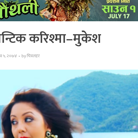
न्टिक करिश्मा–मुकेश
त्र ५, २०७४
by
चित्रलहर