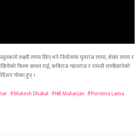
रस्तुतकर्ता लक्ष्मी लामा छिन् भने निर्मातामा युवराज लामा, शेखर लामा र
ले खिचेको फिल्म कमल राई, कबिराज गहतराज र रामजी लामीछानेको
र्देशन गरेका हुन् ।
har
Mukesh Dhakal
NB Maharjan
Purnima Lama