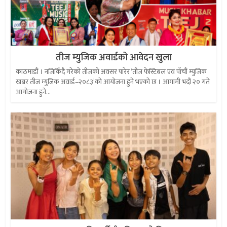
तीज म्युजिक अवार्डको आवेदन खुला
काठमाडौं । नजिकिँदै गरेको तीजको अवसर पारेर ‘तीज फेस्टिबल एवं पाँचौं म्युजिक
खबर तीज म्युजिक अवार्ड–२०८३’को आयोजना हुने भएको छ । आगामी भदौं २० गते
आयोजना हुने...