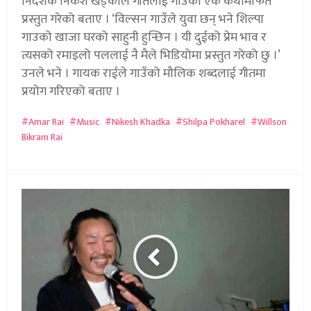
निर्देशक निकेश खड्काले गीतलाई गाउको एक कथामार्फत
प्रस्तुत गरेको बताए । ‘विल्सन गाउँले युवा छन् भने शिल्पा
गाउको खाजा घरको साहुनी हुन्छिन । यी दुईको प्रेम भाव र
त्यसको रमाइलो पललाई नै मैले भिडियोमा प्रस्तुत गरेको छु ।’
उनले भने । गायक राईले गाउँको मौलिक शब्दलाई गीतमा
प्रयोग गरिएको बताए ।
Amar Rai
Music
Nikesh Khadka
Shilpa Pokharel
Willson
Bikram Rai