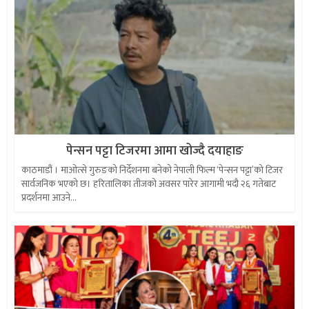
पेन्सन पट्टा टिजरमा आमा खोज्दै दयाहाङ
काठमाडौं । माओत्से गुरुङको निर्देशनमा बनेको नेपाली फिल्म ‘पेन्सन पट्टा’को टिजर
सार्वजनिक भएको छ। हरितालिका तीजको अवसर पारेर आगामी भदौ २६ गतेबाट
प्रदर्शनमा आउने...