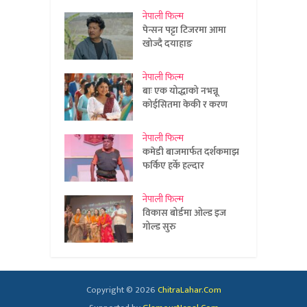
नेपाली फिल्म
पेन्सन पट्टा टिजरमा आमा
खोज्दै दयाहाङ
नेपाली फिल्म
बाः एक योद्धाको नभन्नू
कोईसितमा केकी र करण
नेपाली फिल्म
कमेडी बाजमार्फत दर्शकमाझ
फर्किए हर्के हल्दार
नेपाली फिल्म
विकास बोर्डमा ओल्ड इज
गोल्ड सुरु
Copyright © 2026
ChitraLahar.Com