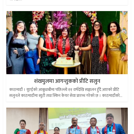
शंखमुलमा आगन्तुकको प्रीटि सलुन
काठमाडौं । यूएईको आबुधाबीमा पछिल्लो ११ वर्षदेखि सञ्चालन हुँदै आएको प्रीटि
सलुनले काठमाडौंमा ब्युटी तथा स्किन केयर सेवा प्रारम्भ गरेको छ । काठमाडौंको...