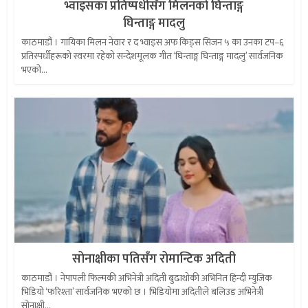
भ्वाइसका प्रतिष्पर्धीसँग मिलनको घिन्ताङ्ग
घिन्ताङ्ग मादलु
काठमाडौं । गायिका मिलन नेवार र द भ्वाइस अफ किड्स सिजन ५ का उनका टप–६
प्रतिस्पर्धीहरूको स्वरमा रहेको सन्देशमूलक गीत ‘घिन्ताङ्ग घिन्ताङ्ग मादलु’ सार्वजनिक
भएको...
सोनाक्षीका पतिसँग रोमान्टिक अदिती
काठमाडौं । नेपापली फिल्मकी अभिनेत्री अदिती बुढाथोकी अभिनित हिन्दी म्युजिक
भिडियो ‘फरिश्ता’ सार्वजनिक भएको छ । भिडियोमा अदितीले बलिउड अभिनेत्री
सोनाक्षी...