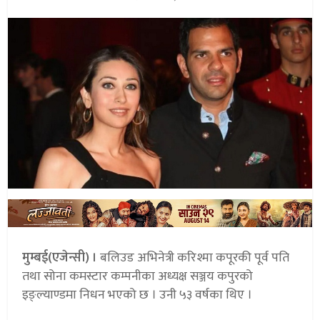
मुम्बई(एजेन्सी) ।
बलिउड अभिनेत्री करिश्मा कपूरकी पूर्व पति
तथा सोना कमस्टार कम्पनीका अध्यक्ष सञ्जय कपुरको
इङ्ल्याण्डमा निधन भएको छ । उनी ५३ वर्षका थिए ।