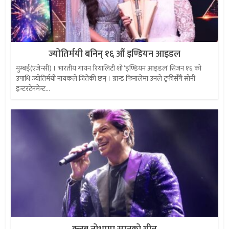
ज्योतिर्मयी बनिन् १६ औं इण्डियन आइडल
मुम्बई(एजेन्सी) । भारतीय गायन रियालिटी शो ‘इण्डियन आइडल’ सिजन १६ को
उपाधि ज्योतिर्मयी नायकले जितेकी छन् । ग्रान्ड फिनालेमा उनले ट्रफीसँगै सोनी
इन्टरटेनमेन्ट...