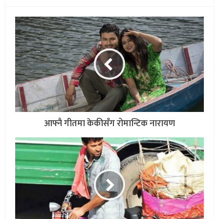
आफ्नै गीतमा केकीसँग रोमान्टिक नारायण