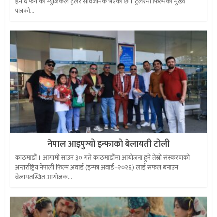
इन द फग’को म्युजिकल ट्रेलर सार्वजनिक भएको छ । ट्रेलरमा फिल्मका मुख्य
पात्रको...
नेपाल आइपुग्यो इन्फाको बेलायती टोली
काठमाडौं । आगामी साउन ३० गते काठमाडौंमा आयोजना हुने तेस्रो संस्करणको
अन्तर्राष्ट्रिय नेपाली फिल्म अवार्ड (इन्फा अवार्ड–२०२६) लाई सफल बनाउन
बेलायतस्थित आयोजक...