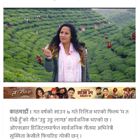
काठमाडौं ।
गत वर्षको साउन ७ गते रिलिज भएको फिल्म ‘म त
तिम्रै हुँ’को गीत ‘उडु उडु लाग्छ’ सार्वजनिक भएको छ ।
ओएसआर डिजिटलमार्फत सार्वजनिक गीतमा अभिनेत्री
सुस्मिता केसीले फिचरिङ गरेकी छन् ।