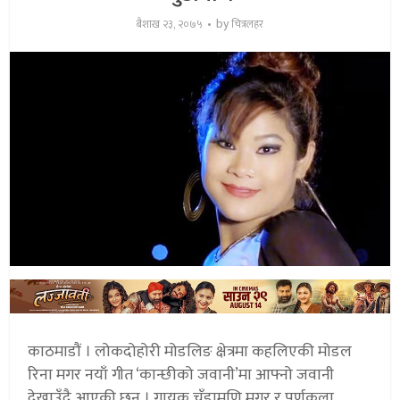
by
बैशाख २३, २०७५
चित्रलहर
काठमाडौं । लोकदोहोरी मोडलिङ क्षेत्रमा कहलिएकी मोडल
रिना मगर नयाँ गीत ‘कान्छीको जवानी’मा आफ्नो जवानी
देखाउँदै आएकी छन् । गायक चुँडामणि मगर र पुर्णकला