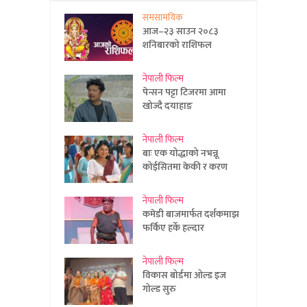
समसामयिक
आज–२३ साउन २०८३
शनिबारको राशिफल
नेपाली फिल्म
पेन्सन पट्टा टिजरमा आमा
खोज्दै दयाहाङ
नेपाली फिल्म
बाः एक योद्धाको नभन्नू
कोईसितमा केकी र करण
नेपाली फिल्म
कमेडी बाजमार्फत दर्शकमाझ
फर्किए हर्के हल्दार
नेपाली फिल्म
विकास बोर्डमा ओल्ड इज
गोल्ड सुरु