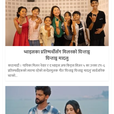
भ्वाइसका प्रतिष्पर्धीसँग मिलनको घिन्ताङ्ग
घिन्ताङ्ग मादलु
काठमाडौं । गायिका मिलन नेवार र द भ्वाइस अफ किड्स सिजन ५ का उनका टप–६
प्रतिस्पर्धीहरूको स्वरमा रहेको सन्देशमूलक गीत ‘घिन्ताङ्ग घिन्ताङ्ग मादलु’ सार्वजनिक
भएको...