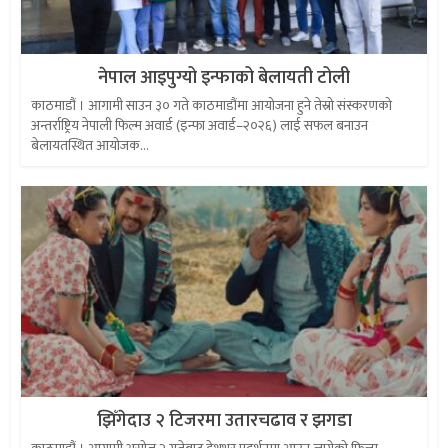
नेपाल आइपुग्यो इन्फाको बेलायती टोली
काठमाडौं । आगामी साउन ३० गते काठमाडौंमा आयोजना हुने तेस्रो संस्करणको
अन्तर्राष्ट्रिय नेपाली फिल्म अवार्ड (इन्फा अवार्ड–२०२६) लाई सफल बनाउन
बेलायतस्थित आयोजक...
झिँगेदाउ २ टिजरमा उतारचढाव र झगडा