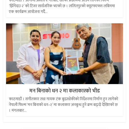
काठमाडौं । आगामी असोज २ गतेबाट देशभर प्रदर्शनमा आउन लागेको फिल्म
‘झिँगेदाउ २’ को टिजर सार्वजनिक भएको छ । ललितपुरको क्यूएफएक्स लबिममा
एक कार्यक्रम आयोजना गर्दै...
मन बिनाको धन २ मा कलाकारको भीड
काठमाडौं । संगीतकार तथा गायक टंक बुढाथोकीको निर्देशनमा निर्माण हुन लागेको
नेपाली फिल्म ‘मन बिनाको धन–२’ मा कलाकार अनबुन्ध हुने क्रम बढ्दो देखिएको छ
। मंगलबार...