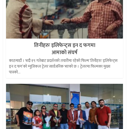
तिनीहरुः इलिफेन्ट्स इन द फगमा
आमाको संघर्ष
काठमाडौं । भदौ १९ गतेबाट प्रदर्शनको तयारीमा रहेको फिल्म ‘तिनीहरुः इलिफेन्ट्स
इन द फग’को म्युजिकल ट्रेलर सार्वजनिक भएको छ । ट्रेलरमा फिल्मका मुख्य
पात्रको...