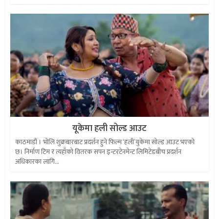
यूकेमा हली सोल्ड आउट
काठमाडौं । भोलि शुक्रबारबाट प्रदर्शन हुने फिल्म ‘हली’युकेमा सोल्ड आउट भएको
छ। निर्माण टिम र त्यहाँको वितरक सपन इन्टरटेनमेन्ट लिमिटेडबीच प्रदर्शन
अधिकारका लागि...