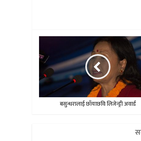
बसुन्धरालाई छाँयाछवि लिजेन्ड्री अवार्ड
सम