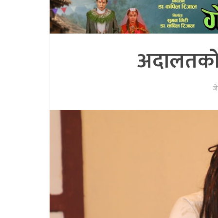
अदालतको 
जे