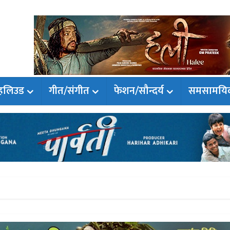
हलिउड
गीत/संगीत
फेशन/सौन्दर्य
समसामयि