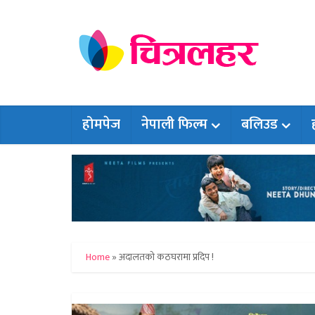
होमपेज
नेपाली फिल्म
बलिउड
Home
»
अदालतको कठघरामा प्रदिप !