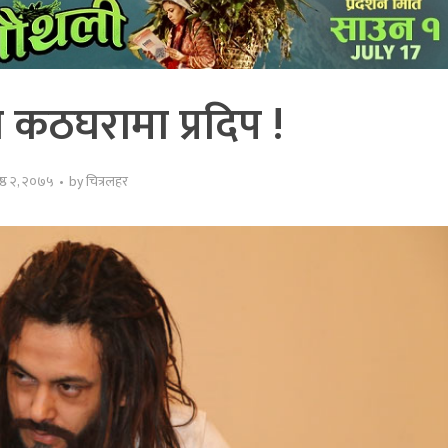
कठघरामा प्रदिप !
ष्ठ २, २०७५
by
चित्रलहर