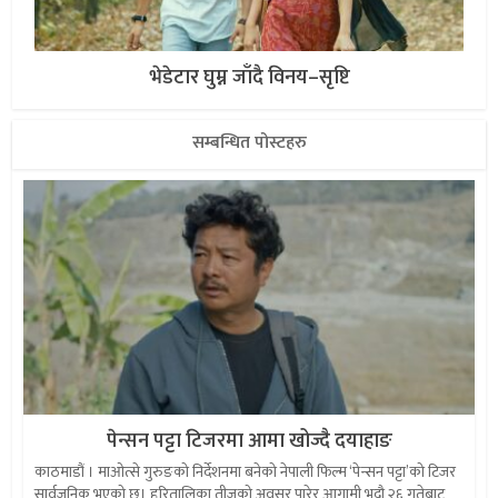
भेडेटार घुम्न जाँदै विनय–सृष्टि
सम्बन्धित पोस्टहरु
पेन्सन पट्टा टिजरमा आमा खोज्दै दयाहाङ
काठमाडौं । माओत्से गुरुङको निर्देशनमा बनेको नेपाली फिल्म ‘पेन्सन पट्टा’को टिजर
सार्वजनिक भएको छ। हरितालिका तीजको अवसर पारेर आगामी भदौ २६ गतेबाट