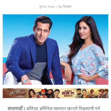
by
पुस १३, २०७४
चित्रलहर
काठमाडौं ।
बलिउड अभिनेता सलमान खानले विश्वव्यापी गर्न