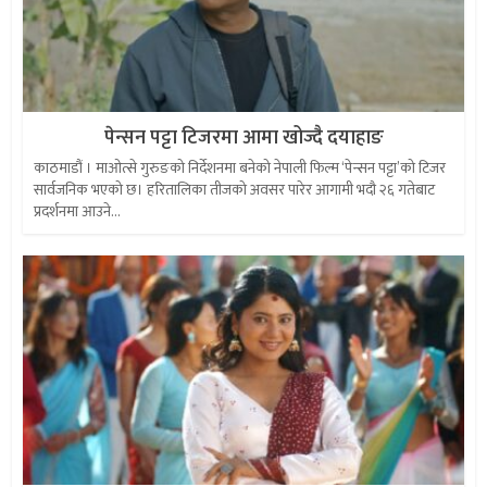
पेन्सन पट्टा टिजरमा आमा खोज्दै दयाहाङ
काठमाडौं । माओत्से गुरुङको निर्देशनमा बनेको नेपाली फिल्म ‘पेन्सन पट्टा’को टिजर
सार्वजनिक भएको छ। हरितालिका तीजको अवसर पारेर आगामी भदौ २६ गतेबाट
प्रदर्शनमा आउने...