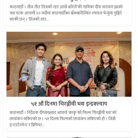
काठमाडौं । तीज गीत ‘तिजको रहर आयो बरिलै‘की गायिका दीपा नारायण झाको
यस पटक आगामी २० भदौमा काठमाडौँका बाँसबारीस्थित रमायल भेन्युमा गुञ्जिने
भएकी छन् । ‘तिजको रहर...
५१ औं दिनमा चिरञ्जीवी भवः इन्डक्ल्याप
काठमाडौं । निर्देशक दीपकप्रसाद आचार्य ‘काकु’को फिल्म ‘चिरञ्जीवी भवः’को
छायांकन सकिएको छ । ५१ दिनमा फिल्मको छायांकन सकिएको हो । जिग्री
इन्टरटेनमेन्ट र प्रिमियर...