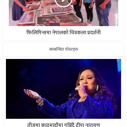
फिलिपिन्समा नेपालको चित्रकला प्रदर्शनी
सम्बन्धित पोस्टहरु
तीजमा काठमाडौंमा गुञ्जिँदै दीपा नारायण