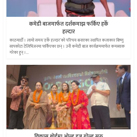
कमेडी बाजमार्फत दर्शकमाझ फर्किए हर्के
हल्दार
काठमाडौँ । लामो समय ‘हर्के हल्दार’को परिचय बनाएका स्थापित कलाकार बिष्णु
सापकोटा टेलिभिजनमा फर्किएका छन् । उनी कमेडी बाज कार्यक्रममार्फत कमब्याक
गरेका हुन् ।...
विकास बोर्डमा ओल्ड इज गोल्ड सुरु