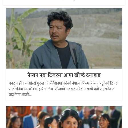
पेन्सन पट्टा टिजरमा आमा खोज्दै दयाहाङ
काठमाडौं । माओत्से गुरुङको निर्देशनमा बनेको नेपाली फिल्म ‘पेन्सन पट्टा’को टिजर
सार्वजनिक भएको छ। हरितालिका तीजको अवसर पारेर आगामी भदौ २६ गतेबाट
प्रदर्शनमा आउने...