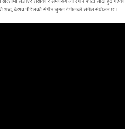
टो खल्तीमा सजाएर राखेको र समयसँगै त्यो रंगीन फोटो सादा हुँदै गएको
ालको शब्द, केशव पौडेलको संगीत जुगल डंगोलको संगीत संयोजन छ ।