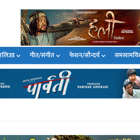
हलिउड
गीत/संगीत
फेशन/सौन्दर्य
समसामयि