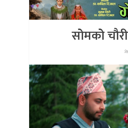
सोमको चौरी 
जे