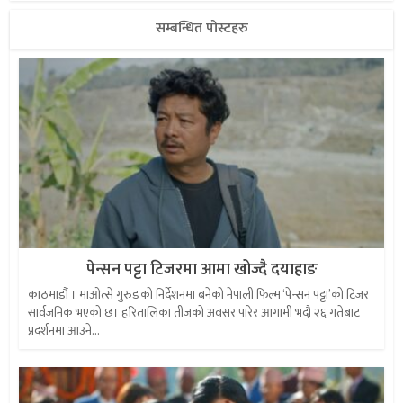
सम्बन्धित पोस्टहरु
पेन्सन पट्टा टिजरमा आमा खोज्दै दयाहाङ
काठमाडौं । माओत्से गुरुङको निर्देशनमा बनेको नेपाली फिल्म ‘पेन्सन पट्टा’को टिजर
सार्वजनिक भएको छ। हरितालिका तीजको अवसर पारेर आगामी भदौ २६ गतेबाट
प्रदर्शनमा आउने...