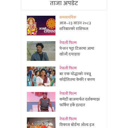
ताजा अपडेट
समसामयिक
आज–२३ साउन २०८३
शनिबारको राशिफल
नेपाली फिल्म
पेन्सन पट्टा टिजरमा आमा
खोज्दै दयाहाङ
नेपाली फिल्म
बाः एक योद्धाको नभन्नू
कोईसितमा केकी र करण
नेपाली फिल्म
कमेडी बाजमार्फत दर्शकमाझ
फर्किए हर्के हल्दार
नेपाली फिल्म
विकास बोर्डमा ओल्ड इज