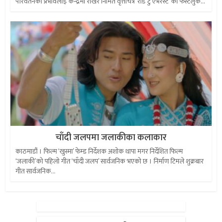
परिवर्तनको प्रभावलाई केन्द्रमा राखेर निर्मित वृत्तचित्र ‘रोड टु एभरेस्ट’ को फस्टलुक...
चाँदी जलपमा जलाकीका कलाकार
काठमाडौं । फिल्म ‘खुस्मा’ फेम्ड निर्देशक अशोक थापा मगर निर्देशित फिल्म
‘जलाकी’को पहिलो गीत ‘चाँदी जलप’ सार्वजनिक भएको छ । निर्माण टिमले शुक्रबार
गीत सार्वजनिक...