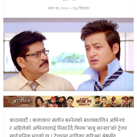
by
असार ११, २०७५
चित्रलहर
काठमाडौं । कलाकार सलोन बस्नेतको बाल्यकालिन अभिनय
र अहिलेको अभिनयलाई मिसाउँदै फिल्म ‘बाबु कान्छा’को ट्रेलर
सार्वजनिक भएको छ । ट्रेलरमा नायिका करिश्मा श्रेष्ठसँग