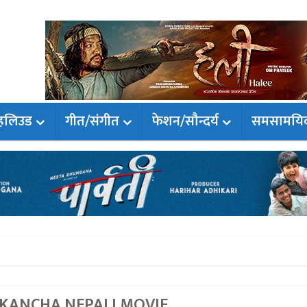
हलिउड
गीत/संगीत
फेशन/सौन्दर्य
समसामयि
 KANCHA NEPALI MOVIE