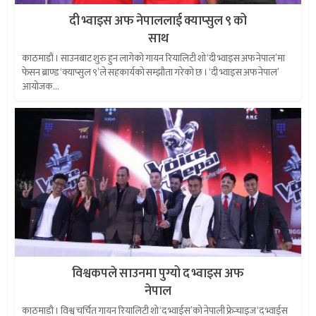
दी भ्वाइस अफ नेपाललाई क्याप्सुल ९ को
साथ
काठमाडौं । साउनबाट शुरु हुन लागेको गायन रियालिटी शो ‘दी भ्वाइस अफ नेपाल’मा
फेसन ब्राण्ड ‘क्याप्सुल ९’ले सहकार्यको सम्झौता गरेको छ । ‘दी भ्वाइस अफ नेपाल’
आयोजक...
विश्वकपले साउनमा पुग्यो द भ्वाइस अफ
नेपाल
काठमाडौ । विश्व चर्चित गायन रियालिटी शो ‘द भ्वाईस’को नेपाली फ्रेन्चाइज ‘द भ्वाईस