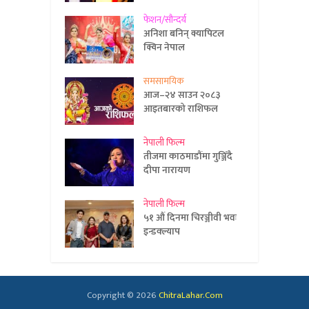
फेशन/सौन्दर्य
अनिशा बनिन् क्यापिटल
क्विन नेपाल
समसामयिक
आज–२४ साउन २०८३
आइतबारको राशिफल
नेपाली फिल्म
तीजमा काठमाडौंमा गुञ्जिँदै
दीपा नारायण
नेपाली फिल्म
५१ औं दिनमा चिरञ्जीवी भवः
इन्डक्ल्याप
Copyright © 2026
ChitraLahar.Com