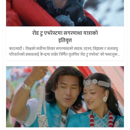
रोड टु एभरेस्टमा सगरमाथा यात्राको
इतिवृत्त
काठमाडौं । विश्वको सर्वोच्च शिखर सगरमाथाको साहस, रहस्य, जिज्ञासा र जलवायु
परिवर्तनको प्रभावलाई केन्द्रमा राखेर निर्मित वृत्तचित्र ‘रोड टु एभरेस्ट’ को फस्टलुक...