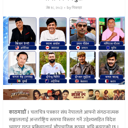
by
जेष्ठ १८, २०८३
चित्रलहर
काठमाडौं ।
चलचित्र पत्रकार संघ नेपालले आफ्नो संगठनात्मक
सञ्जाललाई अन्तर्राष्ट्रिय स्तरमा विस्तार गर्ने उद्देश्यसहित विदेश
च्याप्टर गठन प्रक्रियालाई औपचारिक रूपमा अघि बढाएको छ ।