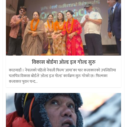
विकास बोर्डमा ओल्ड इज गोल्ड सुरु
काठमाडौं । नेपालको पहिलो नेपाली फिल्म ‘आमा’का चार कलाकारको उपस्थितिमा
चलचित्र विकास बोर्डले ‘ओल्ड इज गोल्ड’ कार्यक्रम सुरु गरेको छ। फिल्मका
कलाकार भुवन चन्द...