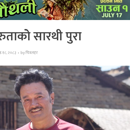
िरुताको सारथी पुरा
ष्ठ १८, २०८३
by
चित्रलहर