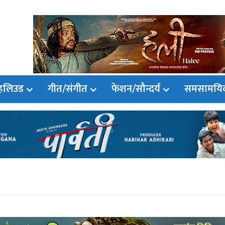
हलिउड
गीत/संगीत
फेशन/सौन्दर्य
समसामयि