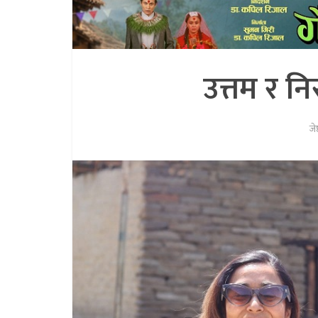
उत्तम र न
जे