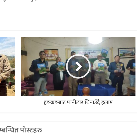
हङकङबाट पानीटार चिनाउँदै इलाम
्बन्धित पोस्टहरु