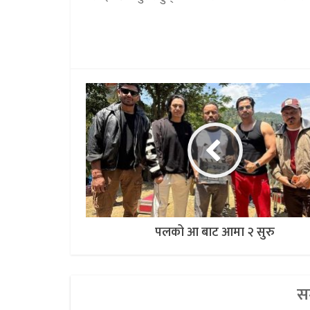
पलको आ बाट आमा २ सुरु
सम